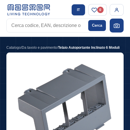
IT
0
Cerca
Cerca
codice,
EAN,
descrizione
Catalogo
/
Da tavolo e pavimento
/
Telaio Autoportante Inclinato 6 Moduli
o
tag