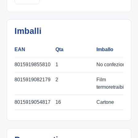
Imballi
EAN
Qta
Imballo
D
8015919855810
1
No confezione
8015919082179
2
Film
termoretraibile
8015919054817
16
Cartone