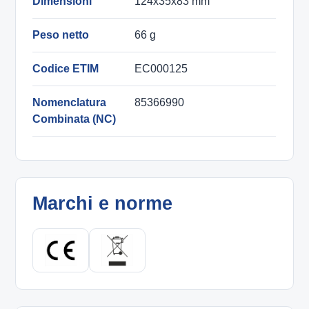
Dimensioni
124x35x83 mm
Peso netto
66 g
Codice ETIM
EC000125
Nomenclatura
85366990
Combinata (NC)
Marchi e norme