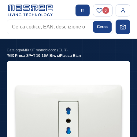
IT
0
Cerca
Cerca
codice,
EAN,
descrizione
Catalogo
/
MIXKIT monoblocco (EUR)
o
/
MIX Presa 2P+T 10-16A Biv. c/Placca Bian
tag