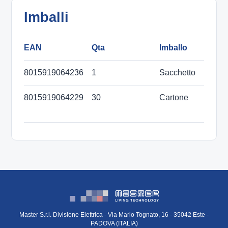
Imballi
EAN
Qta
Imballo
D
8015919064236
1
Sacchetto
8015919064229
30
Cartone
2
m
Master S.r.l. Divisione Elettrica - Via Mario Tognato, 16 - 35042 Este -
PADOVA (ITALIA)