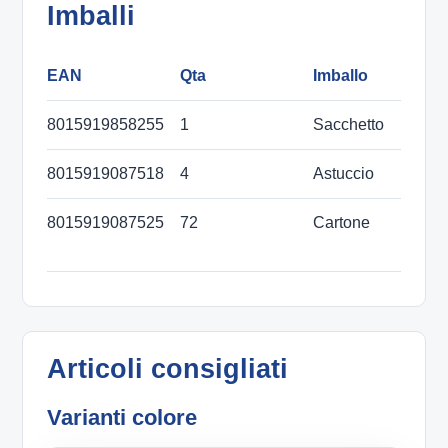
Imballi
EAN
Qta
Imballo
D
8015919858255
1
Sacchetto
8015919087518
4
Astuccio
4
8015919087525
72
Cartone
3
m
Articoli consigliati
Varianti colore