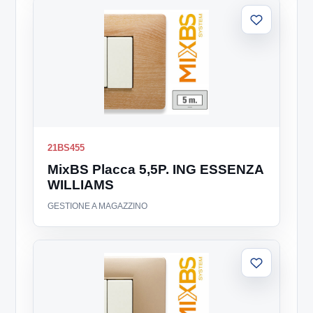
Aggiungi
alla
lista
21BS455
MixBS Placca 5,5P. ING ESSENZA
WILLIAMS
GESTIONE A MAGAZZINO
Aggiungi
alla
lista