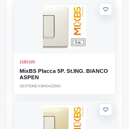
Aggiungi
alla
lista
21BS105
MixBS Placca 5P. St.ING. BIANCO
ASPEN
GESTIONE A MAGAZZINO
Aggiungi
alla
lista