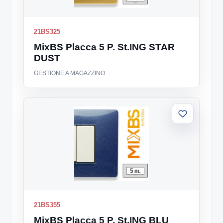
21BS325
MixBS Placca 5 P. St.ING STAR
DUST
GESTIONE A MAGAZZINO
Aggiungi
alla
lista
21BS355
MixBS Placca 5 P. St.ING BLU